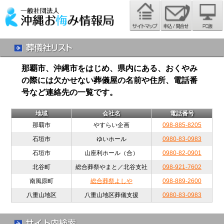
那覇市、沖縄市をはじめ、県内にある、おくやみ
の際には欠かせない葬儀屋の名前や住所、電話番
号など連絡先の一覧です。
地域
会社名
電話番号
那覇市
やすらい企画
098-885-8205
石垣市
ゆいホール
0980-83-0983
石垣市
山座利ホール（合）
0980-82-0901
北谷町
総合葬祭やまと／北谷支社
098-921-7602
南風原町
総合葬祭よしや
098-889-2600
八重山地区
八重山地区葬儀支援
0980-83-0983