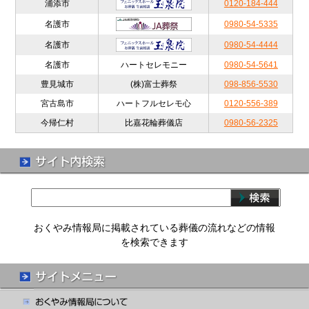
浦添市
0120-184-444
名護市
0980-54-5335
名護市
0980-54-4444
名護市
ハートセレモニー
0980-54-5641
豊見城市
(株)富士葬祭
098-856-5530
宮古島市
ハートフルセレモ心
0120-556-389
今帰仁村
比嘉花輪葬儀店
0980-56-2325
おくやみ情報局に掲載されている葬儀の流れなどの情報
を検索できます