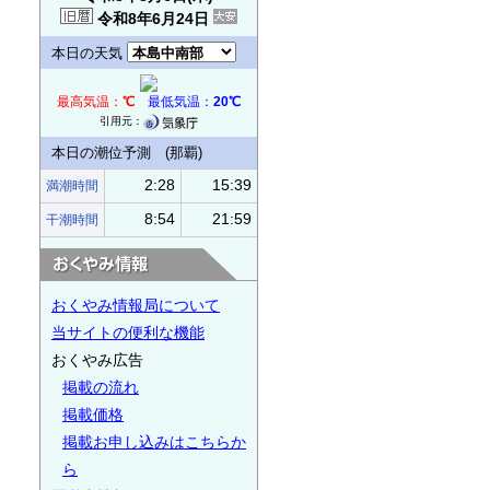
令和8年6月24日
本日の天気
最高気温：
℃
最低気温：
20℃
引用元：
本日の潮位予測 (那覇)
2:28
15:39
満潮時間
8:54
21:59
干潮時間
おくやみ情報局について
当サイトの便利な機能
おくやみ広告
掲載の流れ
掲載価格
掲載お申し込みはこちらか
ら