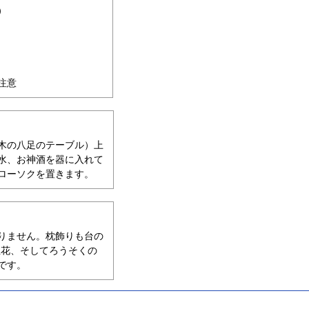
）
注意
木の八足のテーブル）上
水、お神酒を器に入れて
ローソクを置きます。
りません。枕飾りも台の
生花、そしてろうそくの
です。