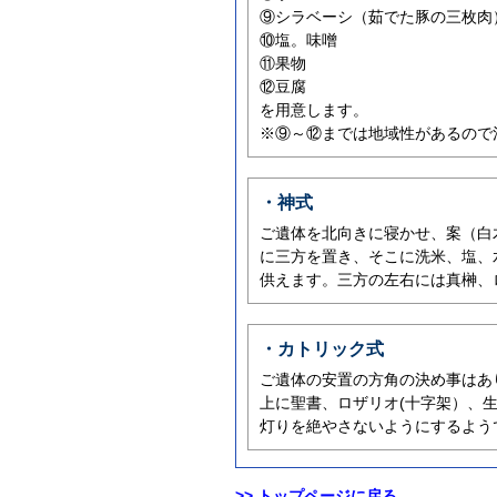
⑨シラベーシ（茹でた豚の三枚肉
⑩塩。味噌
⑪果物
⑫豆腐
を用意します。
※⑨～⑫までは地域性があるので
・神式
ご遺体を北向きに寝かせ、案（白
に三方を置き、そこに洗米、塩、
供えます。三方の左右には真榊、
・カトリック式
ご遺体の安置の方角の決め事はあ
上に聖書、ロザリオ(十字架）、
灯りを絶やさないようにするよう
>> トップページに戻る