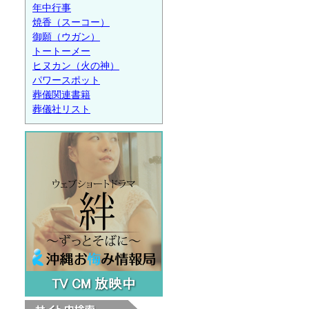
年中行事
焼香（スーコー）
御願（ウガン）
トートーメー
ヒヌカン（火の神）
パワースポット
葬儀関連書籍
葬儀社リスト