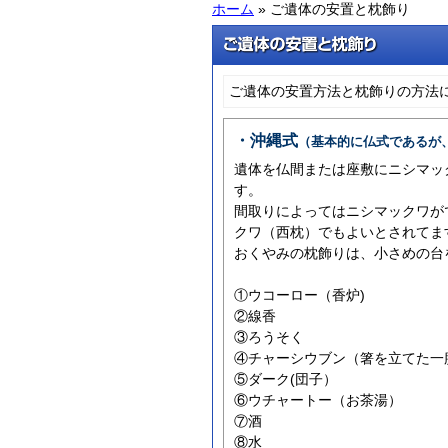
ホーム
» ご遺体の安置と枕飾り
ご遺体の安置方法と枕飾りの方法
・沖縄式
（基本的に仏式であるが
遺体を仏間または座敷にニシマッ
す。
間取りによってはニシマックワが
クワ（西枕）でもよいとされてま
おくやみの枕飾りは、小さめの台
①ウコーロー（香炉)
②線香
③ろうそく
④チャーシウブン（箸を立てた一
⑤ダーク(団子）
⑥ウチャートー（お茶湯）
⑦酒
⑧水