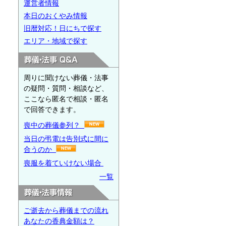
運営者情報
本日のおくやみ情報
旧暦対応！日にちで探す
エリア・地域で探す
周りに聞けない葬儀・法事
の疑問・質問・相談など、
ここなら匿名で相談・匿名
で回答できます。
喪中の葬儀参列？
当日の弔電は告別式に間に
合うのか
喪服を着ていけない場合
一覧
ご逝去から葬儀までの流れ
あなたの香典金額は？