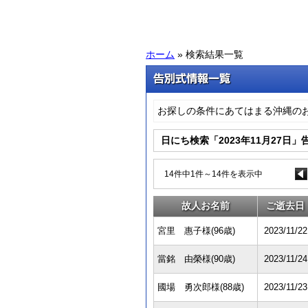
ホーム
» 検索結果一覧
お探しの条件にあてはまる沖縄の
日にち検索「2023年11月27日
14件中1件～14件を表示中
故人お名前
ご逝去日
宮里 惠子様(96歳)
2023/11/22
當銘 由榮様(90歳)
2023/11/24
國場 勇次郎様(88歳)
2023/11/23