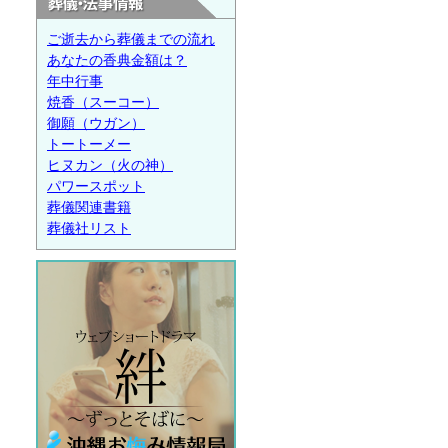
ご逝去から葬儀までの流れ
あなたの香典金額は？
年中行事
焼香（スーコー）
御願（ウガン）
トートーメー
ヒヌカン（火の神）
パワースポット
葬儀関連書籍
葬儀社リスト