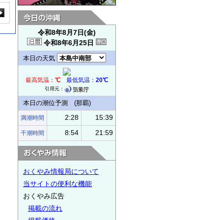
令和8年8月7日(金)
令和8年6月25日
本日の天気
最高気温：
℃
最低気温：
20℃
引用元：
本日の潮位予測 (那覇)
2:28
15:39
満潮時間
8:54
21:59
干潮時間
おくやみ情報局について
当サイトの便利な機能
おくやみ広告
掲載の流れ