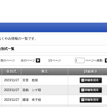
おくやみ情報の一覧です。
」告別式一覧
前のページ
次のページ
1/1ページ
ページへ移動
告別式
喪主
詳細表示
2023/11/27
宮里 稔様
2023/11/27
當銘 シゲ様
2023/11/27
國場 幸子様