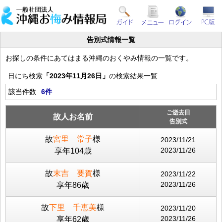
告別式情報一覧
お探しの条件にあてはまる沖縄のおくやみ情報の一覧です。
日にち検索
「2023年11月26日」
の検索結果一覧
該当件数
6件
ご逝去日
故人お名前
告別式
故
宮里 常子
様
2023/11/21
2023/11/26
享年104歳
故
末吉 要賀
様
2023/11/22
2023/11/26
享年86歳
故
下里 千恵美
様
2023/11/20
2023/11/26
享年62歳