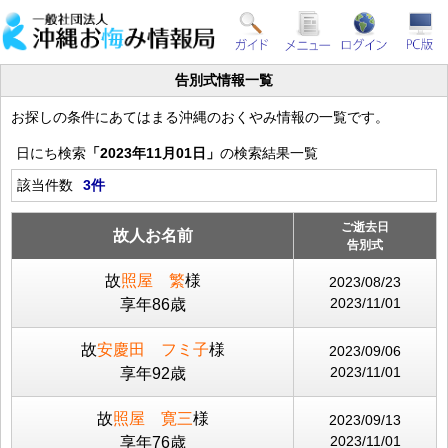
告別式情報一覧
お探しの条件にあてはまる沖縄のおくやみ情報の一覧です。
日にち検索
「2023年11月01日」
の検索結果一覧
該当件数
3件
ご逝去日
故人お名前
告別式
故
照屋 繁
様
2023/08/23
2023/11/01
享年86歳
故
安慶田 フミ子
様
2023/09/06
2023/11/01
享年92歳
故
照屋 寛三
様
2023/09/13
2023/11/01
享年76歳