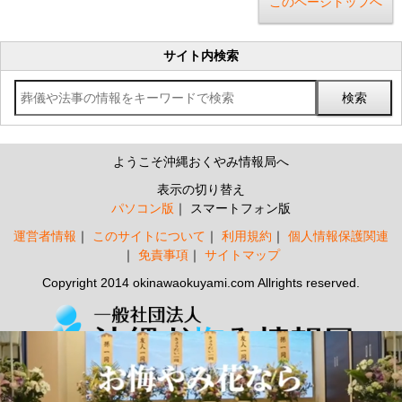
このページトップへ
サイト内検索
ようこそ沖縄おくやみ情報局へ
表示の切り替え
パソコン版
スマートフォン版
運営者情報
このサイトについて
利用規約
個人情報保護関連
免責事項
サイトマップ
Copyright 2014 okinawaokuyami.com Allrights reserved.