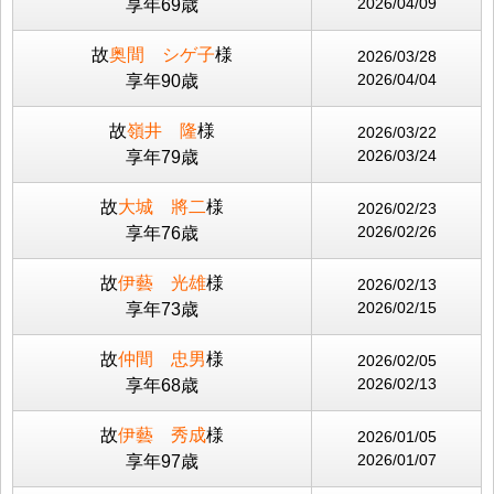
2026/04/09
享年69歳
故
奥間 シゲ子
様
2026/03/28
2026/04/04
享年90歳
故
嶺井 隆
様
2026/03/22
2026/03/24
享年79歳
故
大城 將二
様
2026/02/23
2026/02/26
享年76歳
故
伊藝 光雄
様
2026/02/13
2026/02/15
享年73歳
故
仲間 忠男
様
2026/02/05
2026/02/13
享年68歳
故
伊藝 秀成
様
2026/01/05
2026/01/07
享年97歳