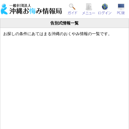
告別式情報一覧
お探しの条件にあてはまる沖縄のおくやみ情報の一覧です。