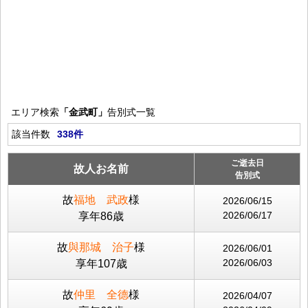
エリア検索
「金武町」
告別式一覧
該当件数
338件
ご逝去日
故人お名前
告別式
故
福地 武政
様
2026/06/15
2026/06/17
享年86歳
故
與那城 治子
様
2026/06/01
2026/06/03
享年107歳
故
仲里 全德
様
2026/04/07