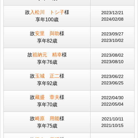
故
入松川 トシ子
様
2023/12/21
2024/02/08
享年100歳
故
安里 與助
様
2023/09/27
2023/10/02
享年82歳
故
祖納元 精幸
様
2023/08/02
2023/08/10
享年76歳
故
玉城 正二
様
2023/06/22
2023/06/25
享年92歳
故
藏盛 章夫
様
2022/04/30
2022/05/04
享年70歳
故
崎原 用能
様
2021/10/11
2021/10/15
享年75歳