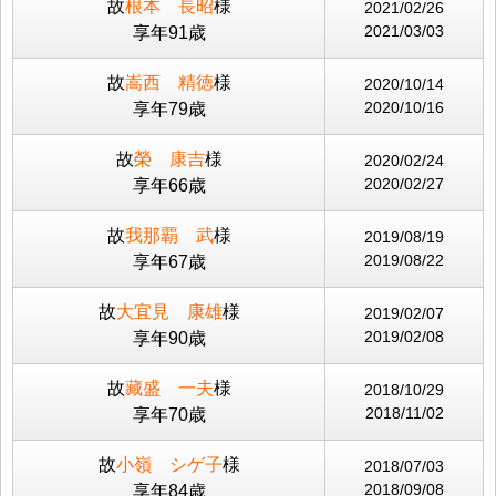
故
根本 長昭
様
2021/02/26
2021/03/03
享年91歳
故
嵩西 精徳
様
2020/10/14
2020/10/16
享年79歳
故
榮 康吉
様
2020/02/24
2020/02/27
享年66歳
故
我那覇 武
様
2019/08/19
2019/08/22
享年67歳
故
大宜見 康雄
様
2019/02/07
2019/02/08
享年90歳
故
藏盛 一夫
様
2018/10/29
2018/11/02
享年70歳
故
小嶺 シゲ子
様
2018/07/03
2018/09/08
享年84歳