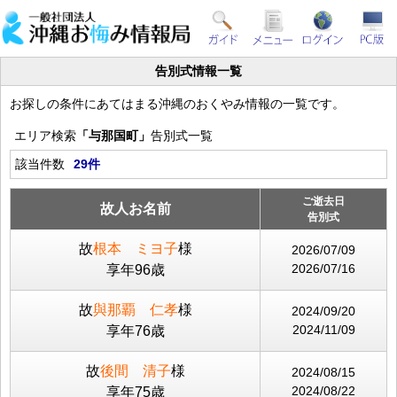
告別式情報一覧
お探しの条件にあてはまる沖縄のおくやみ情報の一覧です。
エリア検索
「与那国町」
告別式一覧
該当件数
29件
ご逝去日
故人お名前
告別式
故
根本 ミヨ子
様
2026/07/09
2026/07/16
享年96歳
故
與那覇 仁孝
様
2024/09/20
2024/11/09
享年76歳
故
後間 清子
様
2024/08/15
2024/08/22
享年75歳