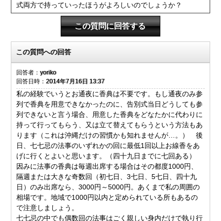
式両方で持っていったほうがよろしいのでしょうか？
この質問に回答する
この質問への回答
回答者：
yoriko
回答日時：
2014年7月16日 13:37
私の経験でいうとお通夜に香典は不要です。もし通夜のみ参
列で香典を用意できなかったのに、告別式当日どうしても参
列できないと言う場合、用意した香典をどなたかに代わりに
持って行ってもらう、又は立て替えてもらうという方法もあ
ります（これは沖縄だけの習慣かも知れませんが…。） 後
日、七七忌の法事のいずれかの回に最低1回以上お線香をあ
げに行くとよいと思います。（四十九日までに七回ある）
因みに法事の香典は毎週出席する場合はその都度1000円、
隔週または大きな奇数回（初七日、3七日、5七日、四十九
日）のみ出席なら、3000円～5000円。あくまで私の周囲の
相場です。地域で1000円以内と定められている所もあるの
で注意しましょう。
七七忌の中でも偶数回の法事はごく親しい身内だけで執り行