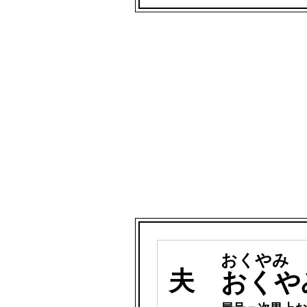
おくやみ 
夫
おくや