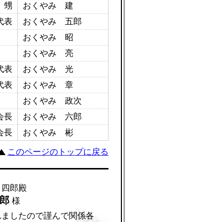
甥
おくやみ 建
代表
おくやみ 五郎
おくやみ 昭
おくやみ 亮
代表
おくやみ 光
代表
おくやみ 章
おくやみ 政次
会長
おくやみ 六郎
会長
おくやみ 彬
このページのトップに戻る
 四郎殿
一郎
様
れましたので謹んで関係各