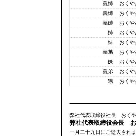
義姉
おくや
義姉
おくや
義姉
おくや
姉
おくや
妹
おくや
義弟
おくや
妹
おくや
義弟
おくや
甥
おくや
弊社代表取締役社長 おく
弊社代表取締役会長 
一月二十九日にご逝去され