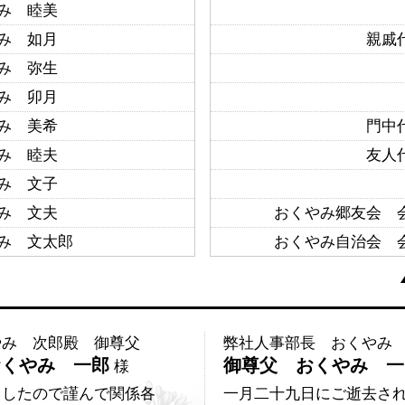
み 睦美
み 如月
親戚
み 弥生
み 卯月
み 美希
門中
み 睦夫
友人
み 文子
み 文夫
おくやみ郷友会 
み 文太郎
おくやみ自治会 
やみ 次郎殿 御尊父
弊社人事部長 おくやみ
おくやみ 一郎
御尊父 おくやみ 
様
ましたので謹んで関係各
一月二十九日にご逝去さ