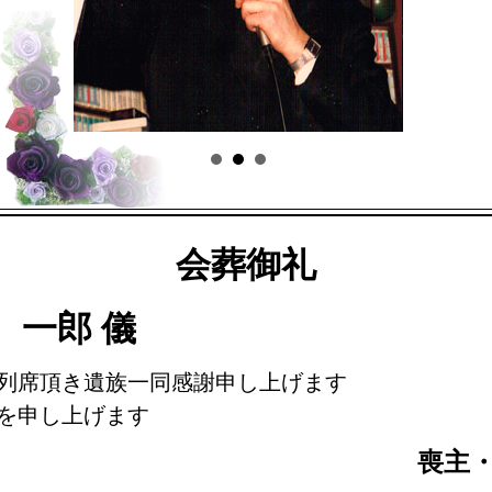
会葬御礼
 一郎 儀
列席頂き遺族一同感謝申し上げます
を申し上げます
喪主