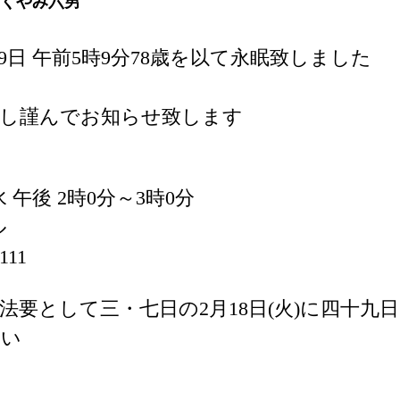
くやみ六男
9日 午前5時9分78歳を以て永眠致しました
謝し謹んでお知らせ致します
 水 午後 2時0分～3時0分
ル
111
法要として三・七日の2月18日(火)に四十九
さい