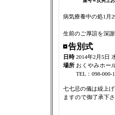
屋号＝次男上お
病気療養中の処1月2
生前のご厚諠を深
告別式
日時
2014年2月5日
場所
おくやみホー
TEL：098-000-1
七七忌の儀は繰上げ
ますので御了承下