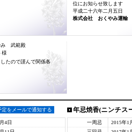
位にお知らせ致します
平成二十六年二月五日
株式会社 おくやみ運輸
やみ 武範殿
郎
様
ましたので謹んで関係各
年忌焼香(ニンチス
予定をメールで通知する
2月4日
一周忌
2015年1
2月11日
三回忌
2017年1