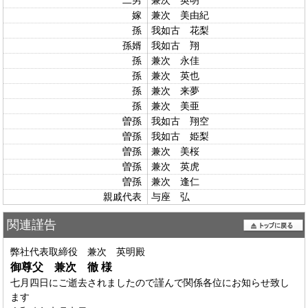
二男
兼次 英明
嫁
兼次 美由紀
孫
我如古 花梨
孫婿
我如古 翔
孫
兼次 永佳
孫
兼次 英也
孫
兼次 来夢
孫
兼次 美亜
曽孫
我如古 翔空
曽孫
我如古 姫梨
曽孫
兼次 美桜
曽孫
兼次 英虎
曽孫
兼次 逢仁
親戚代表
与座 弘
関連謹告
弊社代表取締役 兼次 英明殿
御尊父 兼次 徹
様
七月四日にご逝去されましたので謹んで関係各位にお知らせ致し
ます