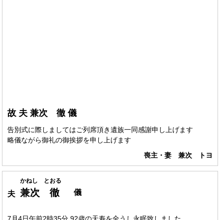
故 夫 兼次 徹 儀
告別式に際しましてはご列席頂き遺族一同感謝申し上げます
略儀ながら御礼の御挨拶を申し上げます
喪主・妻 兼次 トヨ
かねし とおる
兼次 徹
儀
夫
7月4日午前2時35分 92歳の天寿を全うし永眠致しました