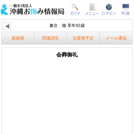
兼次 徹 享年92歳
親族様
関連謹告
法要御予定
メール通知
会葬御礼