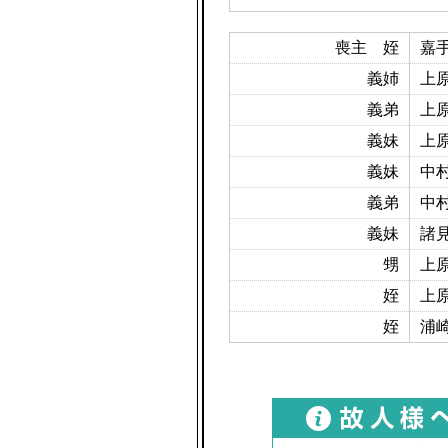
喪主 姪
嘉
義姉
上
義弟
上
義妹
上
義妹
中
義弟
中
義妹
諸
甥
上
姪
上
姪
浦