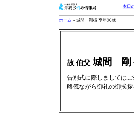
本日
ホーム
» 城間 剛様 享年96歳
城間 剛
故 伯父
告別式に際しましてはご
略儀ながら御礼の御挨拶