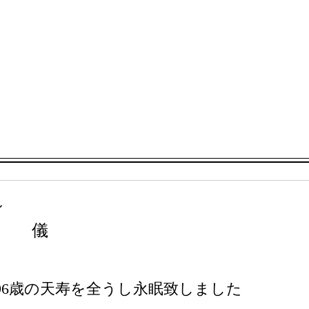
し
剛
儀
分 96歳の天寿を全うし永眠致しました