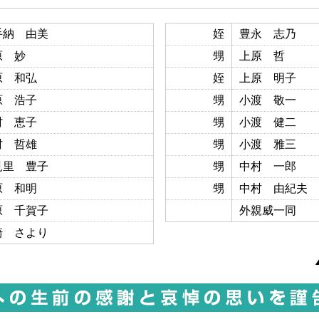
手納 由美
姪
豊永 志乃
原 妙
甥
上原 哲
原 和弘
姪
上原 明子
原 浩子
甥
小渡 敬一
村 恵子
甥
小渡 健二
村 哲雄
甥
小渡 雅三
見里 豊子
甥
中村 一郎
原 和明
甥
中村 由紀夫
原 千賀子
外親威一同
崎 さより