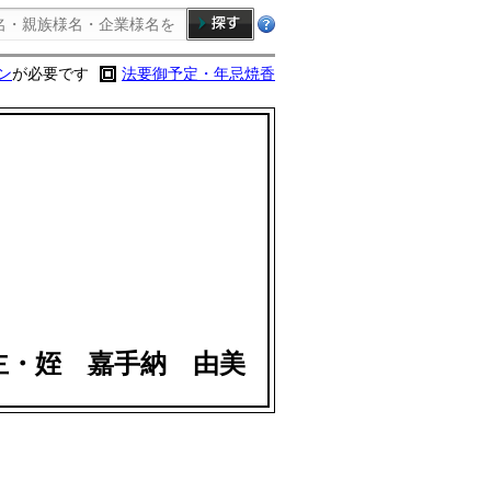
ン
が必要です
法要御予定・年忌焼香
主・姪 嘉手納 由美