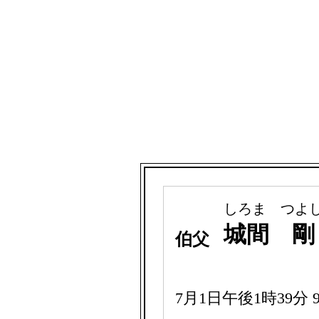
しろま つよ
城間 
伯父
7月1日午後1時39