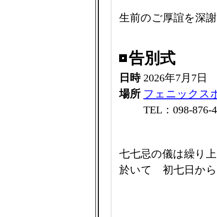
生前のご厚誼を深
告別式
日時
2026年7月7日
場所
フェニックス
TEL：098-876-4
七七忌の儀は繰り上
於いて 初七日か