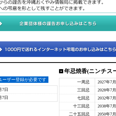
年忌焼香(ニンチス
ユーザー登録が必要です
一周忌
2027年7
月7日
三回忌
2028年7
月7日
七回忌
2032年7
十三回忌
2038年7
二十五回忌
2050年7