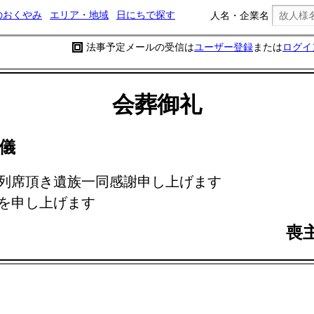
のおくやみ
エリア・地域
日にちで探す
人名・企業名
法事予定メールの受信は
ユーザー登録
または
ログイ
会葬御礼
儀
列席頂き遺族一同感謝申し上げます
を申し上げます
喪