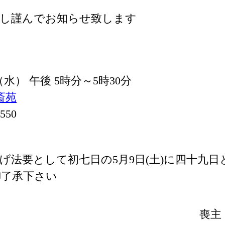
謝し謹んでお知らせ致します
 （水） 午後 5時分～5時30分
斎苑
550
げ法要として初七日の5月9日(土)に四十九
御了承下さい
喪主