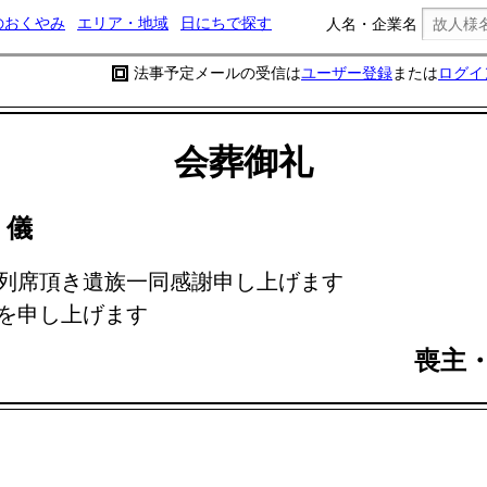
のおくやみ
エリア・地域
日にちで探す
人名・企業名
法事予定メールの受信は
ユーザー登録
または
ログイ
会葬御礼
子
儀
列席頂き遺族一同感謝申し上げます
を申し上げます
喪主