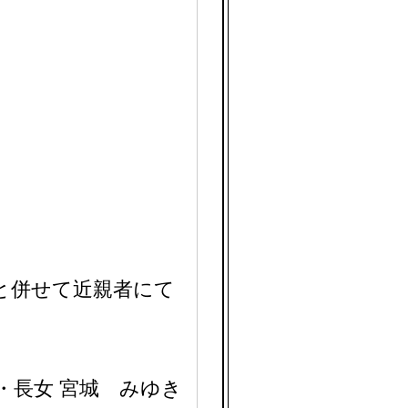
日と併せて近親者にて
・長女 宮城 みゆき