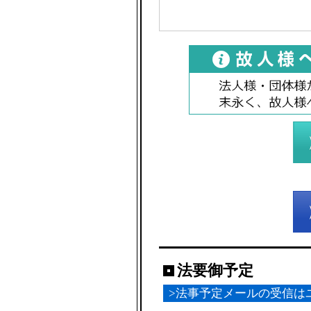
法要御予定
>法事予定メールの受信は