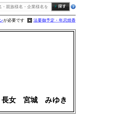
ン
が必要です
法要御予定・年忌焼香
・長女 宮城 みゆき