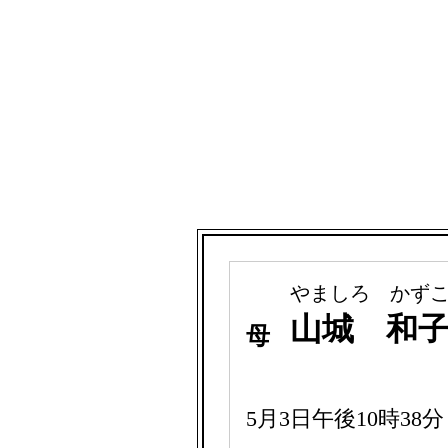
やましろ かず
山城 和
母
5月3日午後10時3