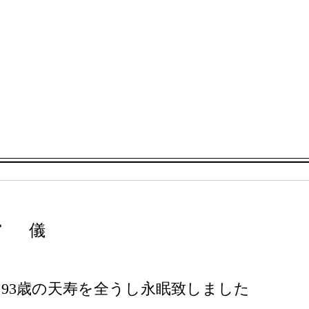
こ
子
儀
8分 93歳の天寿を全うし永眠致しました