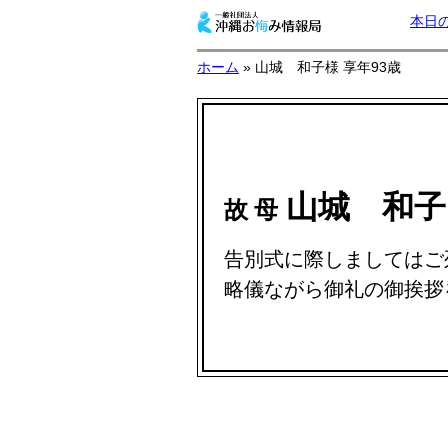
本日
ホーム
» 山城 和子様 享年93歳
山城 和
故 母
告別式に際しましてはご
略儀ながら御礼の御挨拶