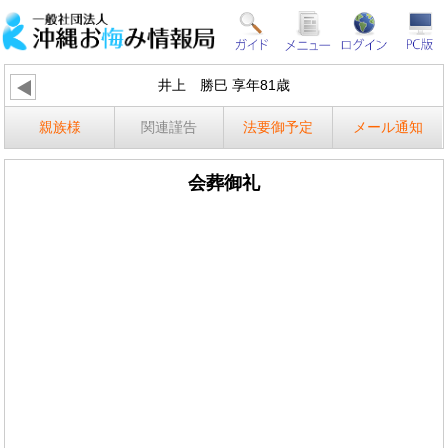
井上 勝巳 享年81歳
親族様
関連謹告
法要御予定
メール通知
会葬御礼