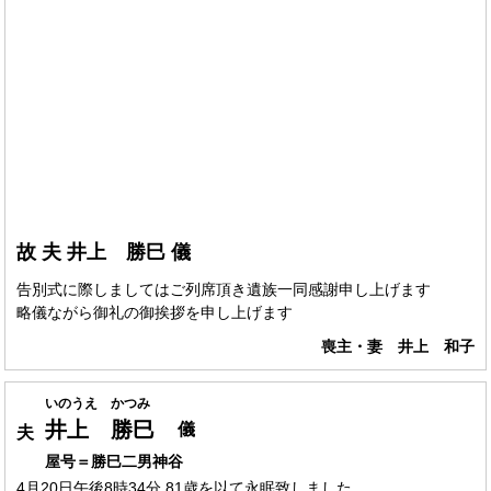
故 夫 井上 勝巳 儀
告別式に際しましてはご列席頂き遺族一同感謝申し上げます
略儀ながら御礼の御挨拶を申し上げます
喪主・妻 井上 和子
いのうえ かつみ
井上 勝巳
儀
夫
屋号＝勝巳二男神谷
4月20日午後8時34分 81歳を以て永眠致しました