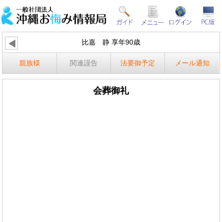
比嘉 静 享年90歳
親族様
関連謹告
法要御予定
メール通知
会葬御礼