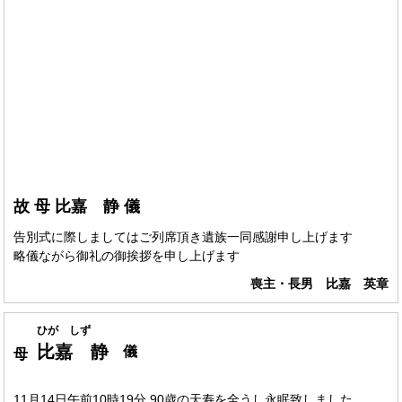
故 母 比嘉 静 儀
告別式に際しましてはご列席頂き遺族一同感謝申し上げます
略儀ながら御礼の御挨拶を申し上げます
喪主・長男 比嘉 英章
ひが しず
比嘉 静
儀
母
11月14日午前10時19分 90歳の天寿を全うし永眠致しました