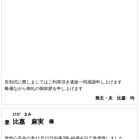
告別式に際しましてはご列席頂き遺族一同感謝申し上げます
略儀ながら御礼の御挨拶を申し上げます
喪主・夫 比嘉 均
ひが まみ
比嘉 麻実
儀
妻
急性心不全の為11月11日午後2時 46歳を以て急逝致しました