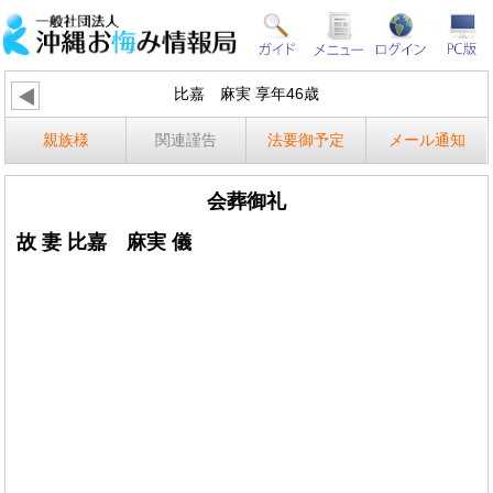
比嘉 麻実 享年46歳
親族様
関連謹告
法要御予定
メール通知
会葬御礼
故 妻 比嘉 麻実 儀