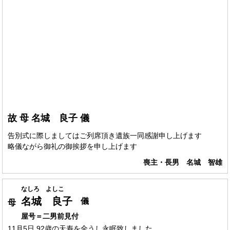
故 母 名城 良子 儀
告別式に際しましてはご列席頂き遺族一同感謝申し上げます
略儀ながら御礼の御挨拶を申し上げます
喪主・長男 名城 智雄
なしろ よしこ
名城 良子
儀
母
屋号＝二男前見付
11月5日 92歳の天寿を全うし永眠致しました