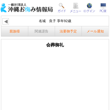
名城 良子 享年92歳
親族様
関連謹告
法要御予定
メール通知
会葬御礼