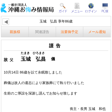
玉城 弘昌 享年86歳
親族様
関連謹告
法要御予定
メール通知
謹告
たまき ひろまさ
玉城 弘昌
儀
故
父
10月14日 86歳を以て永眠致しました
葬儀は故人の遺志により家族葬にて執り行いました
生前のご厚誼を深謝し謹んでお知らせ致します
喪主・長男 玉城 和也