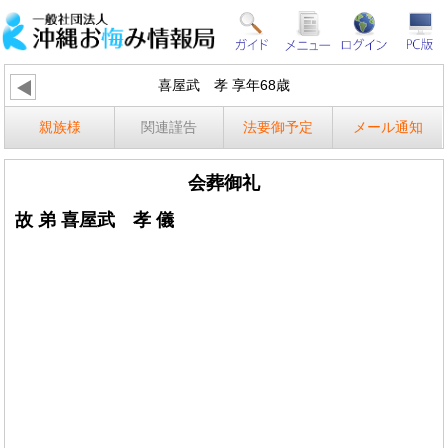
喜屋武 孝 享年68歳
親族様
関連謹告
法要御予定
メール通知
会葬御礼
故 弟 喜屋武 孝 儀