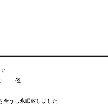
つぐ
継
儀
天寿を全うし永眠致しました