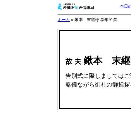
本日
ホーム
» 鍬本 末継様 享年91歳
鍬本 末
故 夫
告別式に際しましてはご
略儀ながら御礼の御挨拶