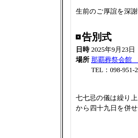
生前のご厚誼を深
告別式
日時
2025年9月23
場所
那覇葬祭会館
TEL：098-951-2
七七忌の儀は繰り上
から四十九日を併