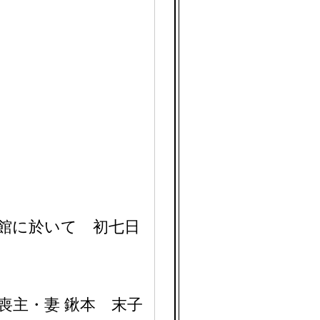
館に於いて 初七日
喪主・妻 鍬本 末子