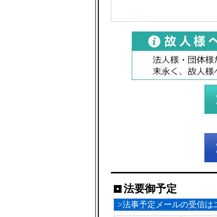
法要御予定
>法事予定メールの受信は