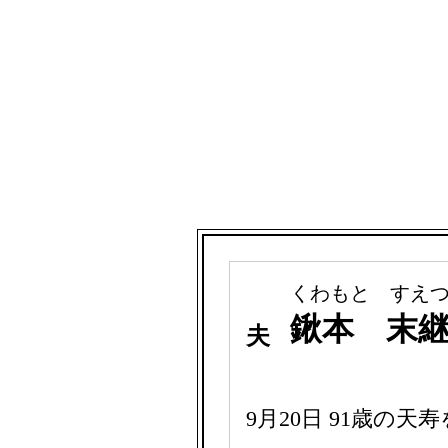
くわもと すえ
鍬本 末
夫
9月20日 91歳の