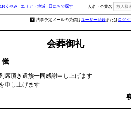
のおくやみ
エリア・地域
日にちで探す
人名・企業名
法事予定メールの受信は
ユーザー登録
または
ログイ
会葬御礼
継
儀
列席頂き遺族一同感謝申し上げます
を申し上げます