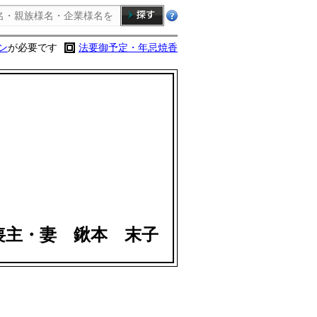
ン
が必要です
法要御予定・年忌焼香
喪主・妻 鍬本 末子