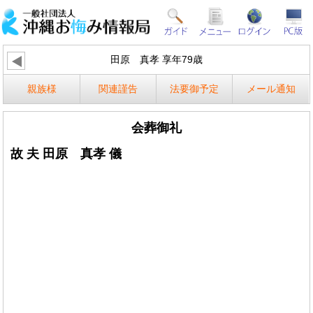
田原 真孝 享年79歳
親族様
関連謹告
法要御予定
メール通知
会葬御礼
故 夫 田原 真孝 儀