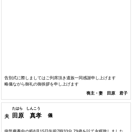
告別式に際しましてはご列席頂き遺族一同感謝申し上げます
略儀ながら御礼の御挨拶を申し上げます
喪主・妻 田原 君子
たはら しんこう
田原 真孝
儀
夫
病気療養中の処8月15日午前7時33分 79歳を以て永眠致しました