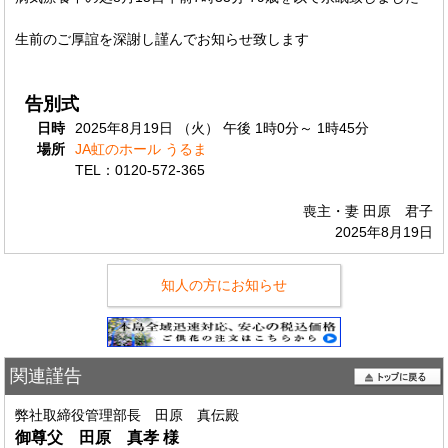
生前のご厚誼を深謝し謹んでお知らせ致します
告別式
日時
2025年8月19日 （火） 午後 1時0分～ 1時45分
場所
JA虹のホール うるま
TEL：0120-572-365
喪主・妻 田原 君子
2025年8月19日
知人の方にお知らせ
関連謹告
弊社取締役管理部長 田原 真伝殿
御尊父 田原 真孝
様