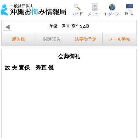
宜保 秀直 享年92歳
親族様
関連謹告
法要御予定
メール通知
会葬御礼
故 夫 宜保 秀直 儀