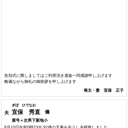
告別式に際しましてはご列席頂き遺族一同感謝申し上げます
略儀ながら御礼の御挨拶を申し上げます
喪主・妻 宜保 正子
ぎぼ ひでなお
宜保 秀直
儀
夫
屋号＝次男下新地小
8月10日午前0時23分 92歳の天寿を全うし永眠致しました