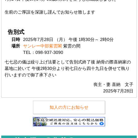
生前のご厚誼を深謝し謹んでお知らせ致します
告別式
日時
2025年7月28日 （月） 午後 1時30分～ 2時0分
場所
サンレー中部紫雲閣
紫雲の間
TEL：098-937-3090
七七忌の儀は繰り上げ法要として告別式終了後 納骨の際喜納家の
墓地に於いて 午後2時30分より初七日から四十九日を併せて執り
行いますので御了承下さい
喪主・妻 喜納 文子
2025年7月28日
知人の方にお知らせ