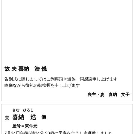
故 夫 喜納 浩 儀
告別式に際しましてはご列席頂き遺族一同感謝申し上げます
略儀ながら御礼の御挨拶を申し上げます
喪主・妻 喜納 文子
きな ひろし
喜納 浩
儀
夫
屋号＝東仲元
7月24日午後6時34分 93歳の天寿を全うし永眠致しました