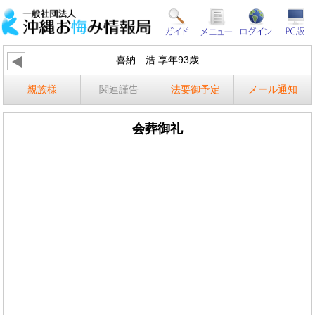
喜納 浩 享年93歳
親族様
関連謹告
法要御予定
メール通知
会葬御礼