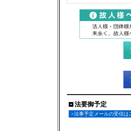
法要御予定
>法事予定メールの受信は