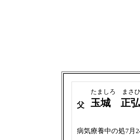
たましろ まさ
玉城 正
父
病気療養中の処7月2