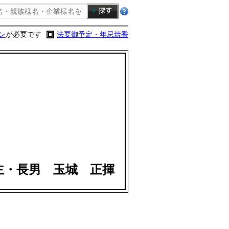
ン
が必要です
法要御予定・年忌焼香
主・長男 玉城 正揮