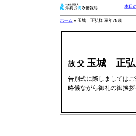
本日
ホーム
» 玉城 正弘様 享年75歳
玉城 正
故 父
告別式に際しましてはご
略儀ながら御礼の御挨拶