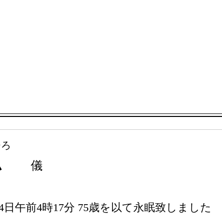
ひろ
弘
儀
4日午前4時17分 75歳を以て永眠致しました