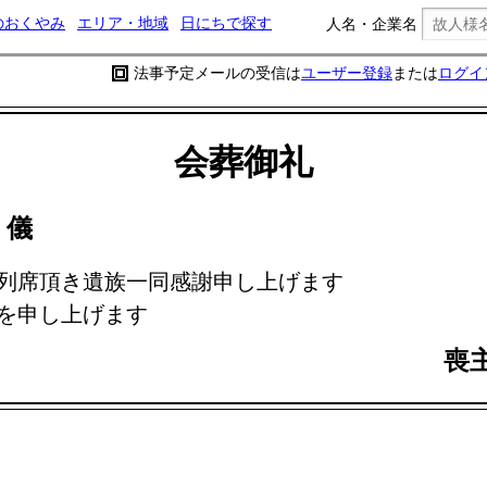
のおくやみ
エリア・地域
日にちで探す
人名・企業名
法事予定メールの受信は
ユーザー登録
または
ログイ
会葬御礼
弘
儀
列席頂き遺族一同感謝申し上げます
を申し上げます
喪