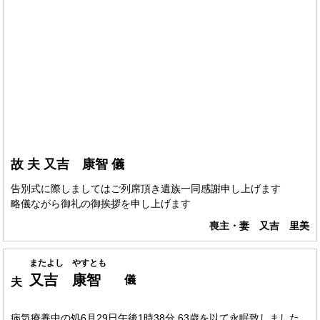
故 夫 又吉 康智 儀
告別式に際しましてはご列席頂き遺族一同感謝申し上げます
略儀ながら御礼の御挨拶を申し上げます
喪主・妻 又吉 里美
またよし やすとも
又吉 康智
儀
夫
病気療養中の処6月29日午後1時38分 63歳を以て永眠致しました