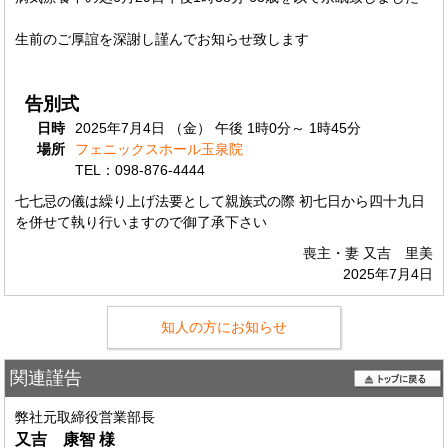
生前のご厚誼を深謝し謹んでお知らせ致します
告別式
日時
2025年7月4日 （金） 午後 1時0分～ 1時45分
場所
フェニックスホール玉泉院
TEL：098-876-4444
七七忌の儀は繰り上げ法要として親族式の際 初七日から四十九日
を併せて執り行いますので御了承下さい
喪主・妻 又吉 里美
2025年7月4日
知人の方にお知らせ
関連謹告
弊社元取締役営業部長
又吉 康智
様