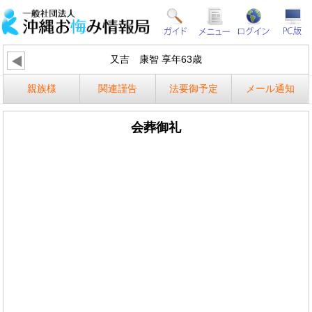
又吉 康智 享年63歳
親族様
関連謹告
法要御予定
メール通知
会葬御礼