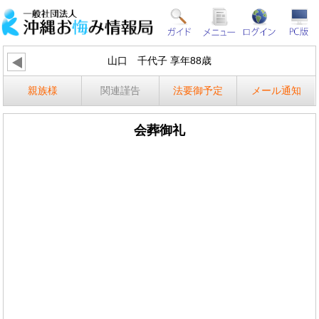
山口 千代子 享年88歳
親族様
関連謹告
法要御予定
メール通知
会葬御礼