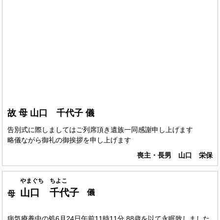
故 母 山口 千代子 儀
告別式に際しましてはご列席頂き遺族一同感謝申し上げます
略儀ながら御礼の御挨拶を申し上げます
喪主・長男 山口 栄保
やまぐち ちよこ
山口 千代子
儀
母
病気療養中の処6月24日午前11時11分 88歳を以て永眠致しました