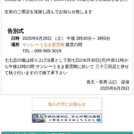
生前のご厚誼を深謝し謹んでお知らせ致します
告別式
日時
2025年6月28日 （土） 午後 2時30分～ 3時0分
場所
サンレーうるま紫雲閣
紫雲の間
TEL：098-989-3019
七七忌の儀は繰り上げ法要として初七日の6月30日(月)午前11時か
ら午後12時の間 サンレーうるま紫雲閣に於いて 三十三回忌と併せ
て執り行いますので御了承下さい
喪主・長男 山口 栄保
2025年6月28日
知人の方にお知らせ