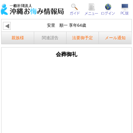
安里 順一 享年64歳
親族様
関連謹告
法要御予定
メール通知
会葬御礼