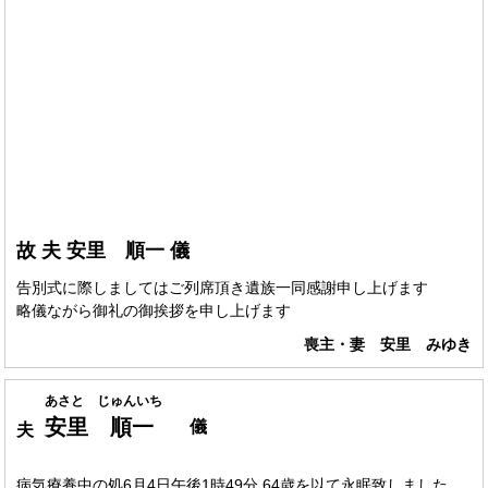
故 夫 安里 順一 儀
告別式に際しましてはご列席頂き遺族一同感謝申し上げます
略儀ながら御礼の御挨拶を申し上げます
喪主・妻 安里 みゆき
あさと じゅんいち
安里 順一
儀
夫
病気療養中の処6月4日午後1時49分 64歳を以て永眠致しました