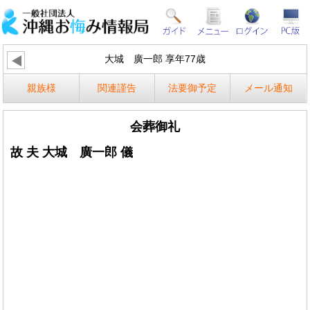
大城 廣一郎 享年77歳
親族様
関連謹告
法要御予定
メール通知
会葬御礼
故 夫 大城 廣一郎 儀