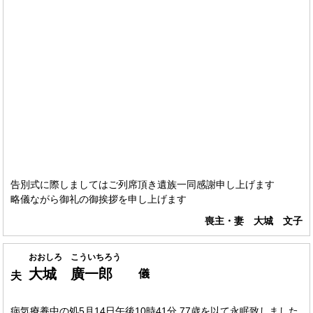
告別式に際しましてはご列席頂き遺族一同感謝申し上げます
略儀ながら御礼の御挨拶を申し上げます
喪主・妻 大城 文子
おおしろ こういちろう
大城 廣一郎
儀
夫
病気療養中の処5月14日午後10時41分 77歳を以て永眠致しました