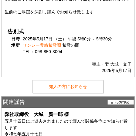
生前のご厚誼を深謝し謹んでお知らせ致します
告別式
日時
2025年5月17日 （土） 午後 5時0分～ 5時30分
場所
サンレー豊崎紫雲閣
紫雲の間
TEL：098-850-3004
喪主・妻 大城 文子
2025年5月17日
知人の方にお知らせ
関連謹告
弊社取締役 大城 廣一郎
様
五月十四日にご逝去されましたので謹んで関係各位にお知らせ致
します
令和七年五月十七日