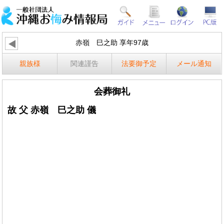
赤嶺 巳之助 享年97歳
親族様
関連謹告
法要御予定
メール通知
会葬御礼
故 父 赤嶺 巳之助 儀