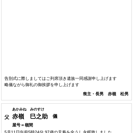
告別式に際しましてはご列席頂き遺族一同感謝申し上げます
略儀ながら御礼の御挨拶を申し上げます
喪主・長男 赤嶺 松男
あかみね みのすけ
赤嶺 巳之助
儀
父
屋号＝嶺間
5月11日午前5時24分 97歳の天寿を全うし永眠致しました