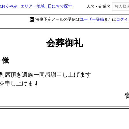
のおくやみ
エリア・地域
日にちで探す
人名・企業名
法事予定メールの受信は
ユーザー登録
または
ログイ
会葬御礼
朝
儀
列席頂き遺族一同感謝申し上げます
を申し上げます