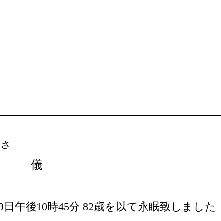
あさ
朝
儀
9日午後10時45分 82歳を以て永眠致しました