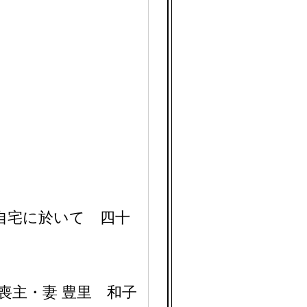
の自宅に於いて 四十
喪主・妻 豊里 和子