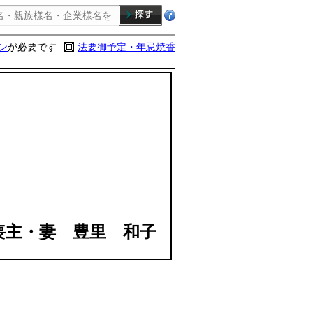
ン
が必要です
法要御予定・年忌焼香
喪主・妻 豊里 和子