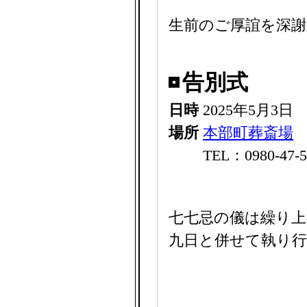
生前のご厚誼を深
告別式
日時
2025年5月3日
場所
本部町葬斎場
TEL：0980-
七七忌の儀は繰り上
九日と併せて執り