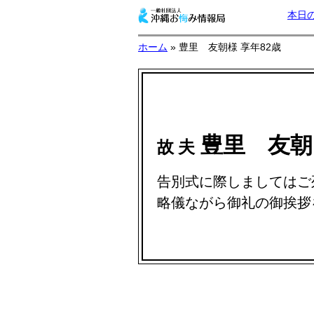
本日
ホーム
» 豊里 友朝様 享年82歳
豊里 友
故 夫
告別式に際しましてはご
略儀ながら御礼の御挨拶