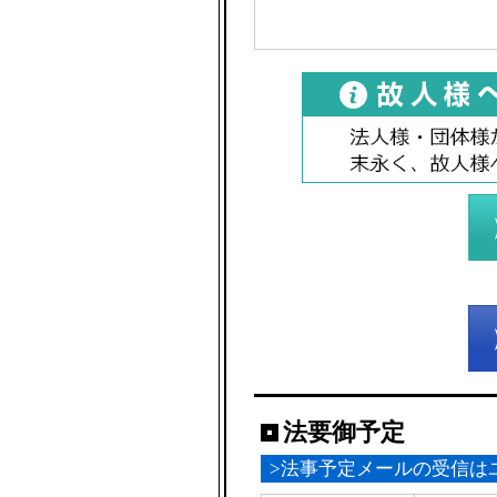
法要御予定
>法事予定メールの受信は