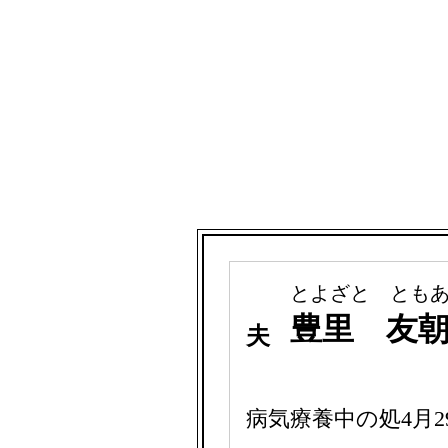
とよざと とも
豊里 友
夫
病気療養中の処4月2