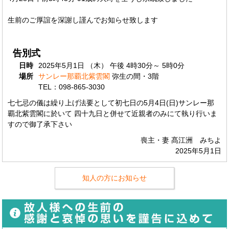
生前のご厚誼を深謝し謹んでお知らせ致します
告別式
日時
2025年5月1日 （木） 午後 4時30分～ 5時0分
場所
サンレー那覇北紫雲閣
弥生の間・3階
TEL：098-865-3030
七七忌の儀は繰り上げ法要として初七日の5月4日(日)サンレー那
覇北紫雲閣に於いて 四十九日と併せて近親者のみにて執り行いま
すので御了承下さい
喪主・妻 髙江洲 みちよ
2025年5月1日
知人の方にお知らせ