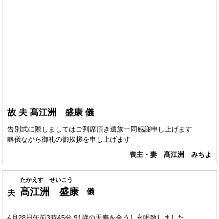
故 夫 髙江洲 盛康 儀
告別式に際しましてはご列席頂き遺族一同感謝申し上げます
略儀ながら御礼の御挨拶を申し上げます
喪主・妻 髙江洲 みちよ
たかえす せいこう
髙江洲 盛康
儀
夫
4月28日午前3時45分 91歳の天寿を全うし永眠致しました