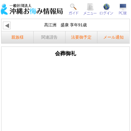
髙江洲 盛康 享年91歳
親族様
関連謹告
法要御予定
メール通知
会葬御礼