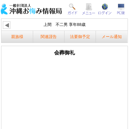
上間 不二男 享年88歳
親族様
関連謹告
法要御予定
メール通知
会葬御礼