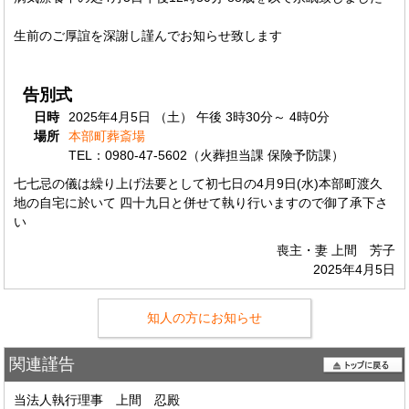
生前のご厚誼を深謝し謹んでお知らせ致します
告別式
日時
2025年4月5日 （土） 午後 3時30分～ 4時0分
場所
本部町葬斎場
TEL：0980-47-5602（火葬担当課 保険予防課）
七七忌の儀は繰り上げ法要として初七日の4月9日(水)本部町渡久
地の自宅に於いて 四十九日と併せて執り行いますので御了承下さ
い
喪主・妻 上間 芳子
2025年4月5日
知人の方にお知らせ
関連謹告
当法人執行理事 上間 忍殿