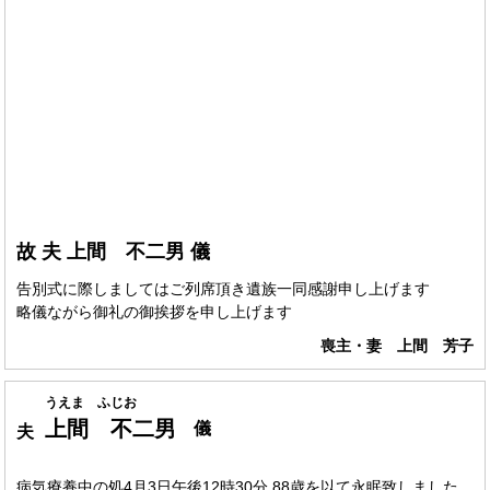
故 夫 上間 不二男 儀
告別式に際しましてはご列席頂き遺族一同感謝申し上げます
略儀ながら御礼の御挨拶を申し上げます
喪主・妻 上間 芳子
うえま ふじお
上間 不二男
儀
夫
病気療養中の処4月3日午後12時30分 88歳を以て永眠致しました