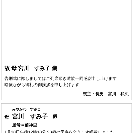
故 母 宮川 すみ子 儀
告別式に際しましてはご列席頂き遺族一同感謝申し上げます
略儀ながら御礼の御挨拶を申し上げます
喪主・長男 宮川 和久
みやかわ すみこ
宮川 すみ子
儀
母
屋号＝前神里
1月20日午後12時18分 93歳の天寿を全うし永眠致しました