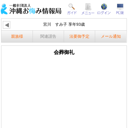
宮川 すみ子 享年93歳
親族様
関連謹告
法要御予定
メール通知
会葬御礼