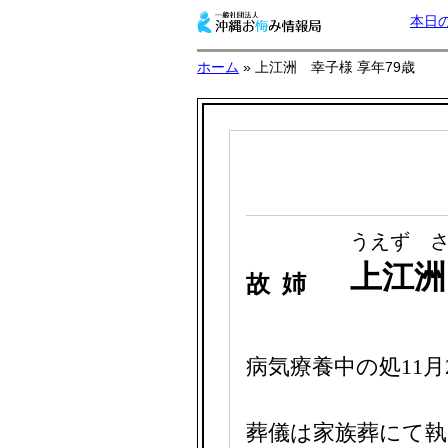
本日
ホーム
» 上江洲 幸子様 享年79歳
うえず 
上江
故 姉
病気療養中の処11月
葬儀は家族葬にて執