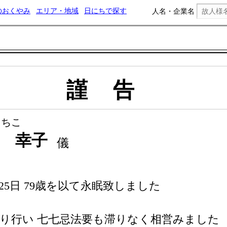
のおくやみ
エリア・地域
日にちで探す
人名・企業名
謹告
さちこ
洲 幸子
儀
25日 79歳を以て永眠致しました
り行い 七七忌法要も滞りなく相営みました