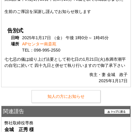
生前のご厚誼を深謝し謹んでお知らせ致します
告別式
日時
2025年1月17日 （金） 午後 1時0分～ 1時45分
場所
APセンター南斎苑
TEL：098-995-2550
七七忌の儀は繰り上げ法要として初七日の1月21日(火)糸満市潮平
の自宅に於いて 四十九日と併せて執り行いますので御了承下さい
喪主・妻 金城 政子
2025年1月17日
知人の方にお知らせ
関連謹告
弊社取締役専務
金城 正秀
様