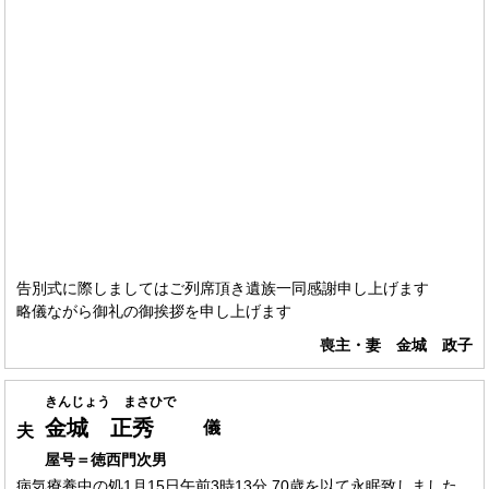
告別式に際しましてはご列席頂き遺族一同感謝申し上げます
略儀ながら御礼の御挨拶を申し上げます
喪主・妻 金城 政子
きんじょう まさひで
金城 正秀
儀
夫
屋号＝徳西門次男
病気療養中の処1月15日午前3時13分 70歳を以て永眠致しました