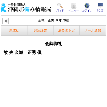
金城 正秀 享年70歳
親族様
関連謹告
法要御予定
メール通知
会葬御礼
故 夫 金城 正秀 儀