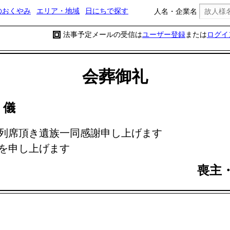
のおくやみ
エリア・地域
日にちで探す
人名・企業名
法事予定メールの受信は
ユーザー登録
または
ログイ
会葬御礼
子
儀
列席頂き遺族一同感謝申し上げます
を申し上げます
喪主