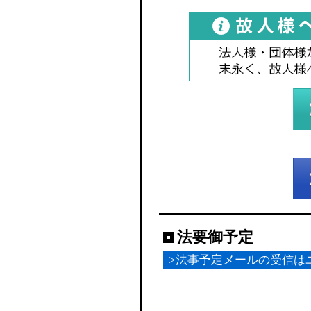
法要御予定
>法事予定メールの受信は