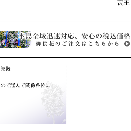
喪主
二郎殿
たので謹んで関係各位に