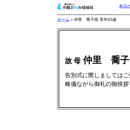
本日
ホーム
» 仲里 喬子様 享年83歳
仲里 喬
故 母
告別式に際しましてはご
略儀ながら御礼の御挨拶