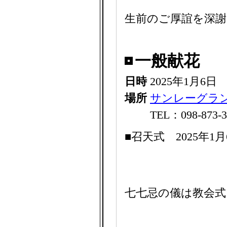
生前のご厚誼を深
一般献花
日時
2025年1月6日
場所
サンレーグラ
TEL：098-873-3
■召天式 2025年1
七七忌の儀は教会