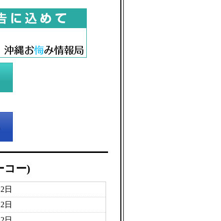
ーコー)
月2日
月2日
月2日