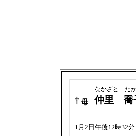
なかざと た
仲里 喬
母
1月2日午後12時3