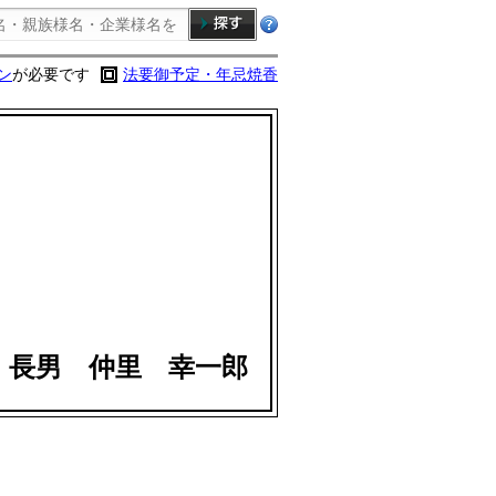
ン
が必要です
法要御予定・年忌焼香
・長男 仲里 幸一郎