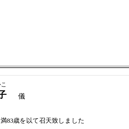
かこ
子
儀
2分 満83歳を以て召天致しました