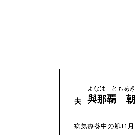
よなは ともあ
與那覇 
夫
病気療養中の処11月