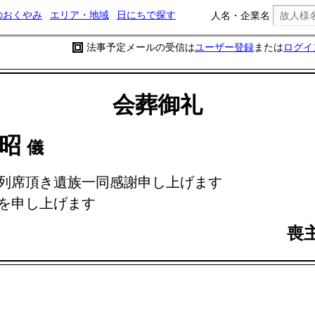
のおくやみ
エリア・地域
日にちで探す
人名・企業名
法事予定メールの受信は
ユーザー登録
または
ログイ
会葬御礼
朝昭
儀
列席頂き遺族一同感謝申し上げます
を申し上げます
喪