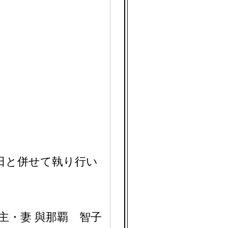
九日と併せて執り行い
主・妻 與那覇 智子