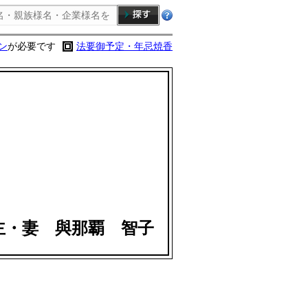
ン
が必要です
法要御予定・年忌焼香
主・妻 與那覇 智子