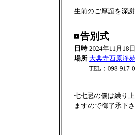
生前のご厚誼を深
告別式
日時
2024年11月1
場所
大典寺西原浄
TEL：098-917-0
七七忌の儀は繰り上
ますので御了承下