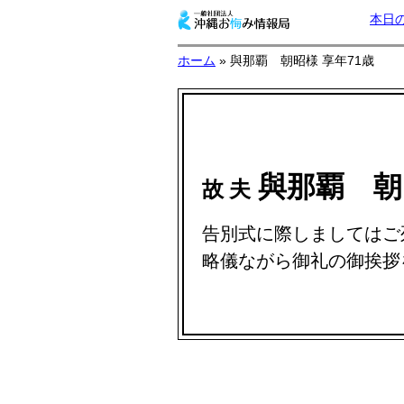
本日
ホーム
» 與那覇 朝昭様 享年71歳
與那覇 
故 夫
告別式に際しましてはご
略儀ながら御礼の御挨拶