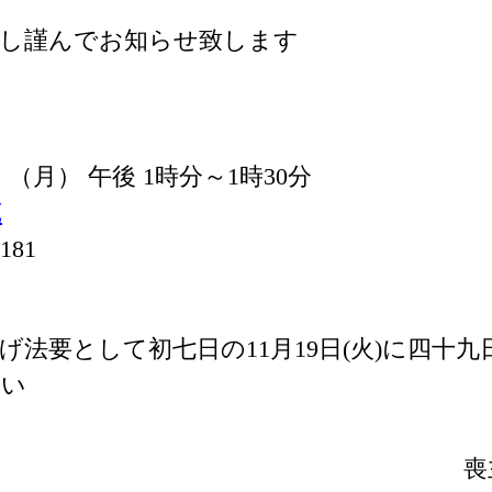
謝し謹んでお知らせ致します
8日 （月） 午後 1時分～1時30分
苑
181
げ法要として初七日の11月19日(火)に四十
さい
喪