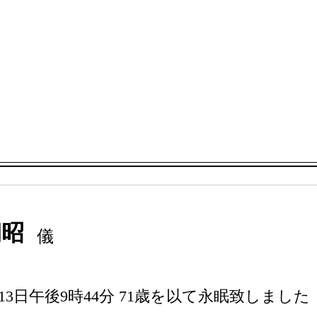
き
朝昭
儀
13日午後9時44分 71歳を以て永眠致しました