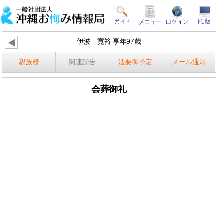
伊波 寛裕 享年97歳
親族様
関連謹告
法要御予定
メール通知
会葬御礼