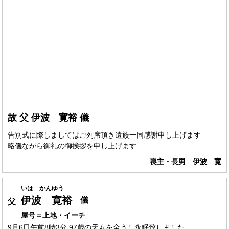
故 父 伊波 寛裕 儀
告別式に際しましてはご列席頂き遺族一同感謝申し上げます
略儀ながら御礼の御挨拶を申し上げます
喪主・長男 伊波 寛
いは かんゆう
伊波 寛裕
儀
父
屋号＝上地・イーチ
9月6日午前8時3分 97歳の天寿を全うし永眠致しました