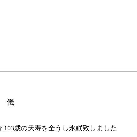
ミ
儀
5分 103歳の天寿を全うし永眠致しました