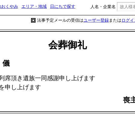
のおくやみ
エリア・地域
日にちで探す
人名・企業名
法事予定メールの受信は
ユーザー登録
または
ログイ
会葬御礼
ミ
儀
列席頂き遺族一同感謝申し上げます
を申し上げます
喪