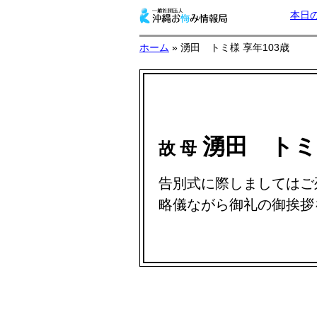
本日
ホーム
» 湧田 トミ様 享年103歳
湧田 ト
故 母
告別式に際しましてはご
略儀ながら御礼の御挨拶