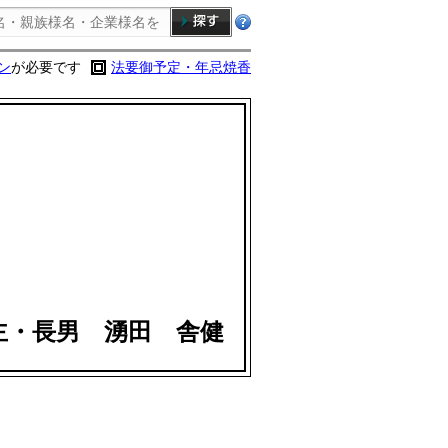
ン
が必要です
法要御予定・年忌焼香
主・長男 湧田 舎健