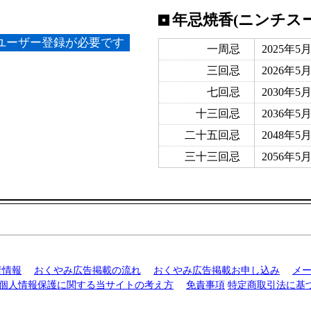
年忌焼香(ニンチス
ユーザー登録が必要です
一周忌
2025年5
三回忌
2026年5
七回忌
2030年5
十三回忌
2036年5
二十五回忌
2048年5
三十三回忌
2056年5
者情報
おくやみ広告掲載の流れ
おくやみ広告掲載お申し込み
メ
個人情報保護に関する当サイトの考え方
免責事項
特定商取引法に基