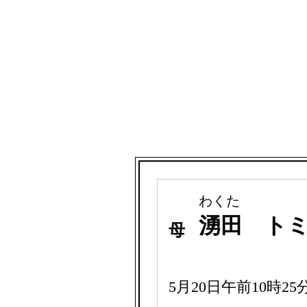
わくた
湧田 ト
母
5月20日午前10時2