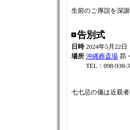
生前のご厚誼を深
告別式
日時
2024年5月22
場所
沖縄葬斎場
昴
TEL：098-938-3
七七忌の儀は近親