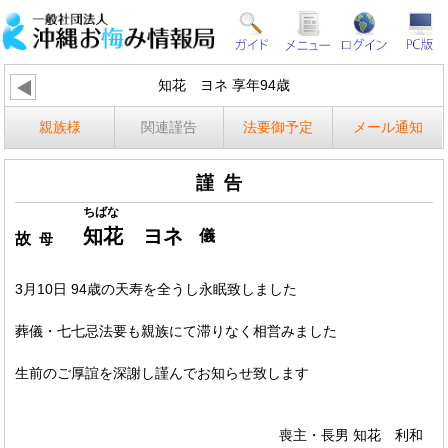
知花 ヨネ 享年94歳
親族様
関連謹告
法要御予定
メール通知
謹告
ちばな
知花 ヨネ
儀
故
母
3月10日 94歳の天寿を全うし永眠致しました
葬儀・七七忌法要も親族にて滞りなく相営みました
生前のご厚誼を深謝し謹んでお知らせ致します
喪主・長男 知花 利和