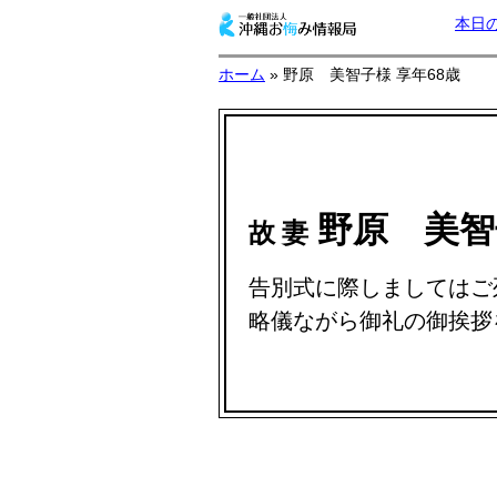
本日
ホーム
» 野原 美智子様 享年68歳
野原 美
故 妻
告別式に際しましてはご
略儀ながら御礼の御挨拶