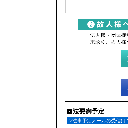
法要御予定
>法事予定メールの受信は