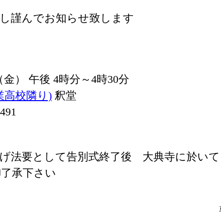
謝し謹んでお知らせ致します
 （金） 午後 4時分～4時30分
業高校隣り)
釈堂
491
げ法要として告別式終了後 大典寺に於いて
御了承下さい