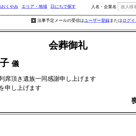
のおくやみ
エリア・地域
日にちで探す
人名・企業名
法事予定メールの受信は
ユーザー登録
または
ログイ
会葬御礼
智子
儀
列席頂き遺族一同感謝申し上げます
を申し上げます