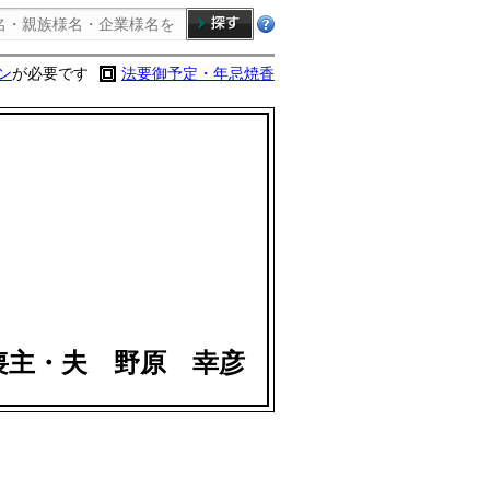
ン
が必要です
法要御予定・年忌焼香
喪主・夫 野原 幸彦