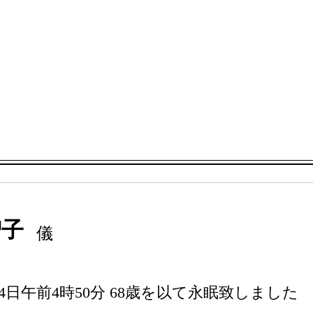
智子
儀
4日午前4時50分 68歳を以て永眠致しました