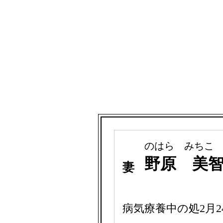
のはら みちこ
野原 美
妻
病気療養中の処2月2