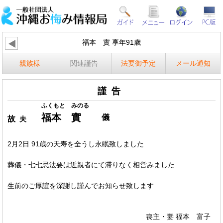
福本 實 享年91歳
親族様
関連謹告
法要御予定
メール通知
謹告
ふくもと みのる
福本 實
儀
故
夫
2月2日 91歳の天寿を全うし永眠致しました
葬儀・七七忌法要は近親者にて滞りなく相営みました
生前のご厚誼を深謝し謹んでお知らせ致します
喪主・妻 福本 富子