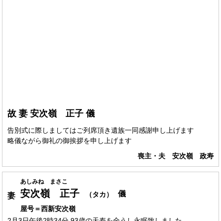
故 妻 安次嶺 正子 儀
告別式に際しましてはご列席頂き遺族一同感謝申し上げます
略儀ながら御礼の御挨拶を申し上げます
喪主・夫 安次嶺 政寿
あしみね まさこ
安次嶺 正子
儀
（タカ）
妻
屋号＝西新安次嶺
2月3日午後2時34分 93歳の天寿を全うし永眠致しました