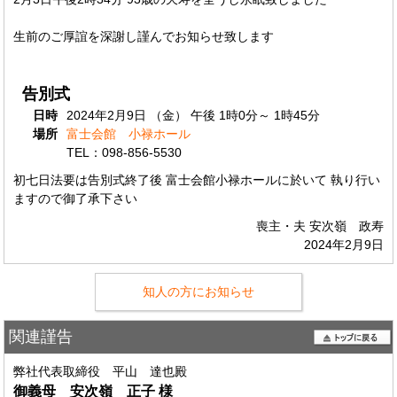
生前のご厚誼を深謝し謹んでお知らせ致します
告別式
日時
2024年2月9日 （金） 午後 1時0分～ 1時45分
場所
富士会館 小禄ホール
TEL：098-856-5530
初七日法要は告別式終了後 富士会館小禄ホールに於いて 執り行い
ますので御了承下さい
喪主・夫 安次嶺 政寿
2024年2月9日
知人の方にお知らせ
関連謹告
弊社代表取締役 平山 達也殿
御義母 安次嶺 正子
様