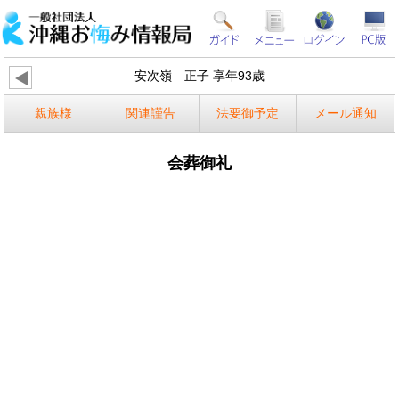
安次嶺 正子 享年93歳
親族様
関連謹告
法要御予定
メール通知
会葬御礼