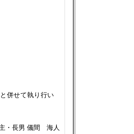
日と併せて執り行い
主・長男 儀間 海人