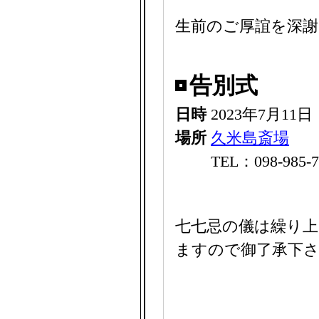
生前のご厚誼を深
告別式
日時
2023年7月11
場所
久米島斎場
TEL：098-985-7
七七忌の儀は繰り上
ますので御了承下