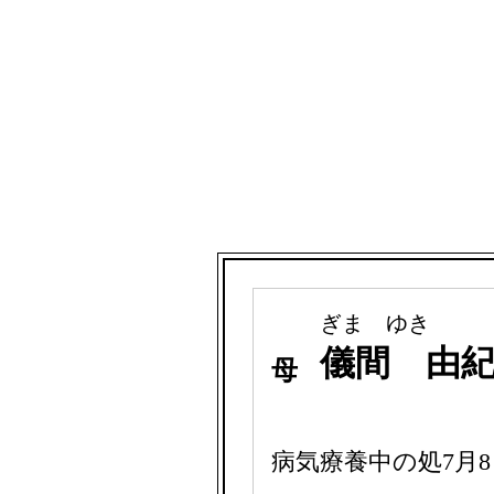
ぎま ゆき
儀間 由
母
病気療養中の処7月8