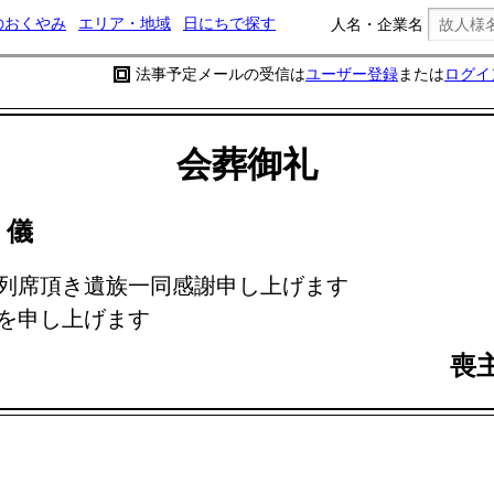
のおくやみ
エリア・地域
日にちで探す
人名・企業名
法事予定メールの受信は
ユーザー登録
または
ログイ
会葬御礼
紀
儀
列席頂き遺族一同感謝申し上げます
を申し上げます
喪