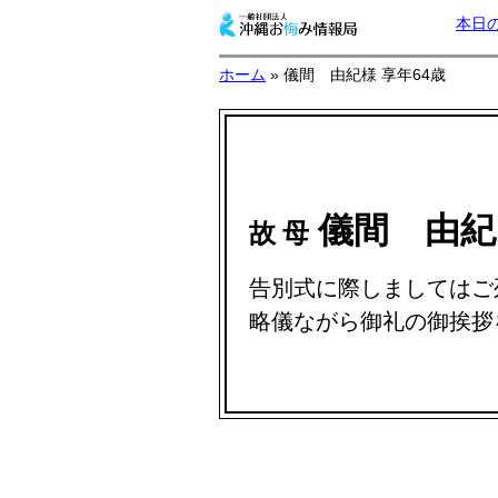
本日
ホーム
» 儀間 由紀様 享年64歳
儀間 由
故 母
告別式に際しましてはご
略儀ながら御礼の御挨拶