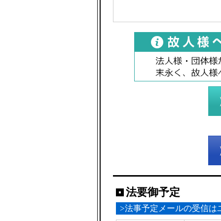
法要御予定
>法事予定メールの受信は