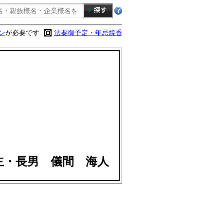
ン
が必要です
法要御予定・年忌焼香
主・長男 儀間 海人