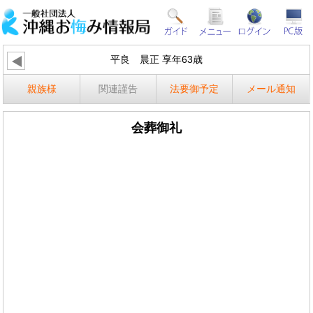
平良 晨正 享年63歳
親族様
関連謹告
法要御予定
メール通知
会葬御礼