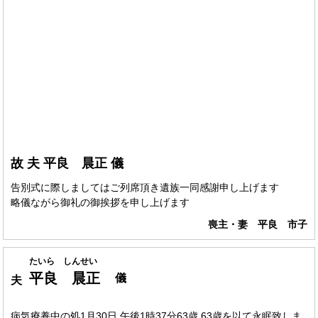
故 夫 平良 晨正 儀
告別式に際しましてはご列席頂き遺族一同感謝申し上げます
略儀ながら御礼の御挨拶を申し上げます
喪主・妻 平良 市子
たいら しんせい
平良 晨正
儀
夫
病気療養中の処1月30日 午後1時37分63歳 63歳を以て永眠致しま