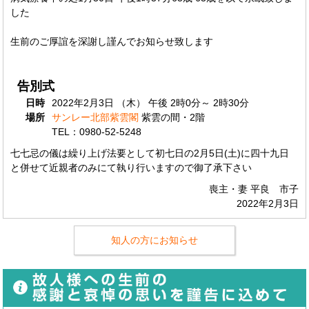
した
生前のご厚誼を深謝し謹んでお知らせ致します
告別式
日時
2022年2月3日 （木） 午後 2時0分～ 2時30分
場所
サンレー北部紫雲閣
紫雲の間・2階
TEL：0980-52-5248
七七忌の儀は繰り上げ法要として初七日の2月5日(土)に四十九日
と併せて近親者のみにて執り行いますので御了承下さい
喪主・妻 平良 市子
2022年2月3日
知人の方にお知らせ