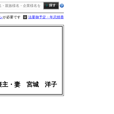
ン
が必要です
法要御予定・年忌焼香
喪主・妻 宮城 洋子