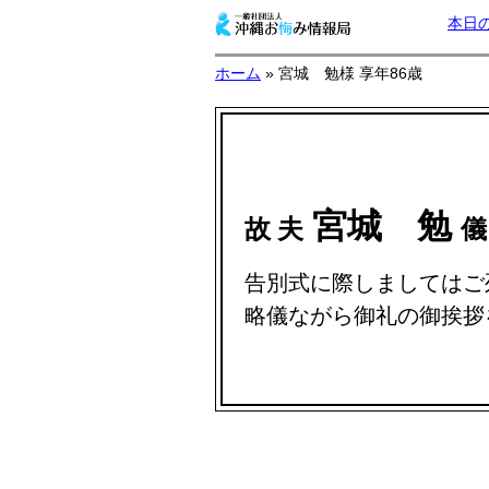
本日
ホーム
» 宮城 勉様 享年86歳
宮城 勉
故 夫
儀
告別式に際しましてはご
略儀ながら御礼の御挨拶