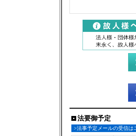
法要御予定
>法事予定メールの受信は