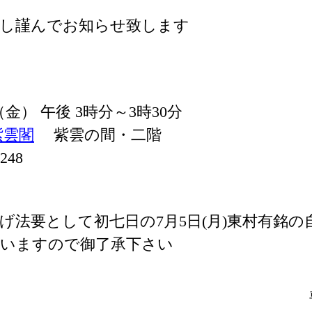
謝し謹んでお知らせ致します
 （金） 午後 3時分～3時30分
紫雲閣
紫雲の間・二階
248
げ法要として初七日の7月5日(月)東村有銘
行いますので御了承下さい