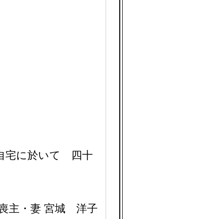
の自宅に於いて 四十
喪主・妻 宮城 洋子