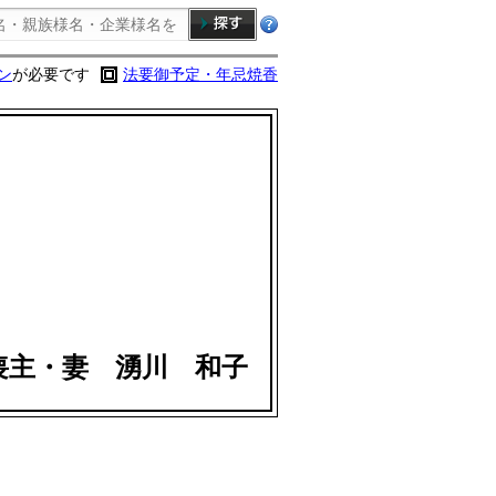
ン
が必要です
法要御予定・年忌焼香
喪主・妻 湧川 和子