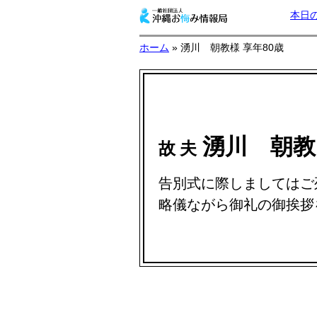
本日
ホーム
» 湧川 朝教様 享年80歳
湧川 朝
故 夫
告別式に際しましてはご
略儀ながら御礼の御挨拶