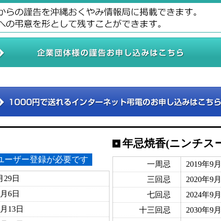
年忌焼香(ニンチス
ユーザー登録が必要です
一周忌
2019年9
月29日
三回忌
2020年9
0月6日
七回忌
2024年9
0月13日
十三回忌
2030年9