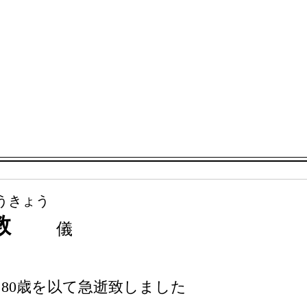
うきょう
教
儀
分 80歳を以て急逝致しました