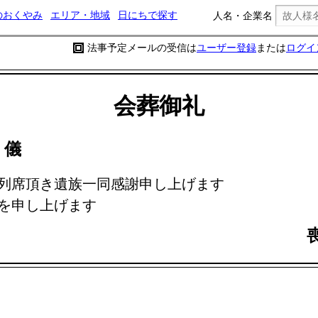
のおくやみ
エリア・地域
日にちで探す
人名・企業名
法事予定メールの受信は
ユーザー登録
または
ログイ
会葬御礼
教
儀
列席頂き遺族一同感謝申し上げます
を申し上げます