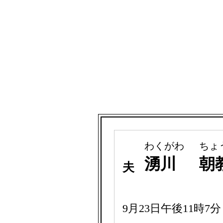
わくがわ
ちょ
湧川
朝
夫
9月23日午後11時7